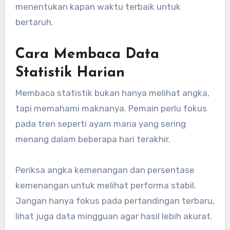
menentukan kapan waktu terbaik untuk
bertaruh.
Cara Membaca Data
Statistik Harian
Membaca statistik bukan hanya melihat angka,
tapi memahami maknanya. Pemain perlu fokus
pada tren seperti ayam mana yang sering
menang dalam beberapa hari terakhir.
Periksa angka kemenangan dan persentase
kemenangan untuk melihat performa stabil.
Jangan hanya fokus pada pertandingan terbaru,
lihat juga data mingguan agar hasil lebih akurat.