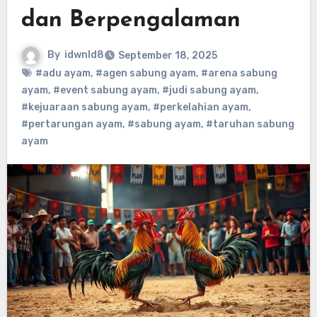
dan Berpengalaman
By
idwnld8
September 18, 2025
#adu ayam
,
#agen sabung ayam
,
#arena sabung
ayam
,
#event sabung ayam
,
#judi sabung ayam
,
#kejuaraan sabung ayam
,
#perkelahian ayam
,
#pertarungan ayam
,
#sabung ayam
,
#taruhan sabung
ayam