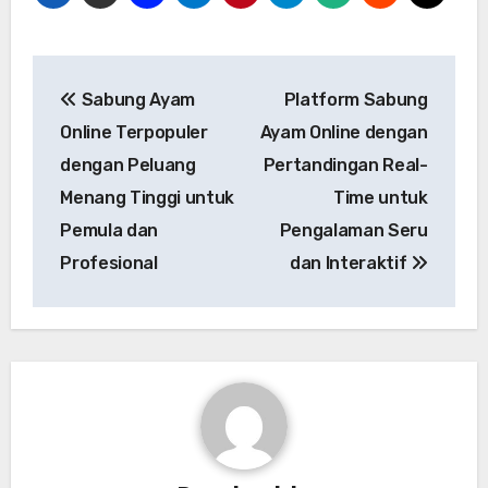
Post
Sabung Ayam
Platform Sabung
navigation
Online Terpopuler
Ayam Online dengan
dengan Peluang
Pertandingan Real-
Menang Tinggi untuk
Time untuk
Pemula dan
Pengalaman Seru
Profesional
dan Interaktif