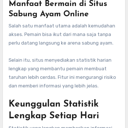
Manfaat Bermain di Situs
Sabung Ayam Online
Salah satu manfaat utama adalah kemudahan
akses. Pemain bisa ikut dari mana saja tanpa
perlu datang langsung ke arena sabung ayam.
Selain itu, situs menyediakan statistik harian
lengkap yang membantu pemain membuat
taruhan lebih cerdas. Fitur ini mengurangi risiko
dan memberi informasi yang lebih jelas.
Keunggulan Statistik
Lengkap Setiap Hari