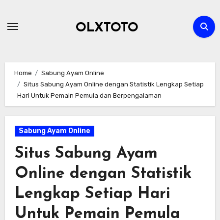
Skip
to
OLXTOTO
content
Home
Sabung Ayam Online
Situs Sabung Ayam Online dengan Statistik Lengkap Setiap
Hari Untuk Pemain Pemula dan Berpengalaman
Sabung Ayam Online
Situs Sabung Ayam
Online dengan Statistik
Lengkap Setiap Hari
Untuk Pemain Pemula