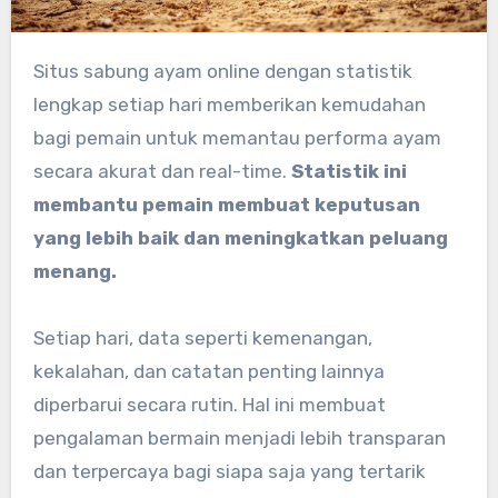
Situs sabung ayam online dengan statistik
lengkap setiap hari memberikan kemudahan
bagi pemain untuk memantau performa ayam
secara akurat dan real-time.
Statistik ini
membantu pemain membuat keputusan
yang lebih baik dan meningkatkan peluang
menang.
Setiap hari, data seperti kemenangan,
kekalahan, dan catatan penting lainnya
diperbarui secara rutin. Hal ini membuat
pengalaman bermain menjadi lebih transparan
dan terpercaya bagi siapa saja yang tertarik