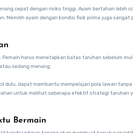
ang cepat dengan risiko tinggi. Ayam bertahan lebih c
 Memilih ayam dengan kondisi fisik prima juga sangat 
an
s. Pemain harus menetapkan batas taruhan sebelum mul
h atau sedang menang.
ecil dulu, dapat membantu mempelajari pola lawan tanpa 
ahan untuk melihat seberapa efektif strategi taruhan 
ktu Bermain
aat kondisi pikiran tenang akan membuat keputusan lebih