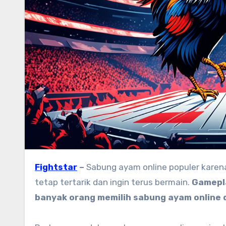
Fightstar
–
Sabung ayam online populer kare
tetap tertarik dan ingin terus bermain.
Gamepla
banyak orang memilih sabung ayam online d