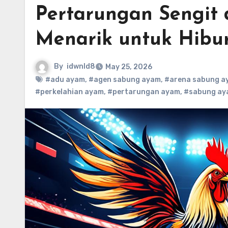
Pertarungan Sengit
Menarik untuk Hibu
By
idwnld8
May 25, 2026
#adu ayam
,
#agen sabung ayam
,
#arena sabung a
#perkelahian ayam
,
#pertarungan ayam
,
#sabung ay