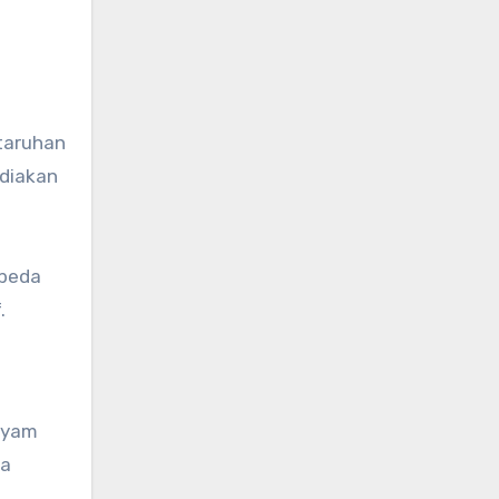
taruhan
ediakan
rbeda
.
ayam
ya