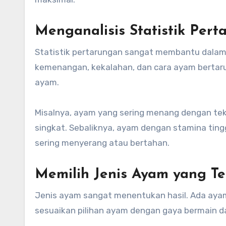
Menganalisis Statistik Per
Statistik pertarungan sangat membantu dalam m
kemenangan, kekalahan, dan cara ayam bertar
ayam.
Misalnya, ayam yang sering menang dengan tek
singkat. Sebaliknya, ayam dengan stamina ting
sering menyerang atau bertahan.
Memilih Jenis Ayam yang T
Jenis ayam sangat menentukan hasil. Ada ayam
sesuaikan pilihan ayam dengan gaya bermain da