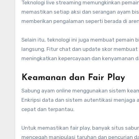
Teknologi live streaming memungkinkan pemain
memastikan setiap aksi dan serangan ayam bisa
memberikan pengalaman seperti berada di ar
Selain itu, teknologi ini juga membuat pemain 
langsung. Fitur chat dan update skor membuat s
meningkatkan kepercayaan dan kenyamanan d
Keamanan dan Fair Play
Sabung ayam online menggunakan sistem keama
Enkripsi data dan sistem autentikasi menjaga 
cepat dan terpantau.
Untuk memastikan fair play, banyak situs sabu
mencegah manipulasi taruhan dan pencurian d