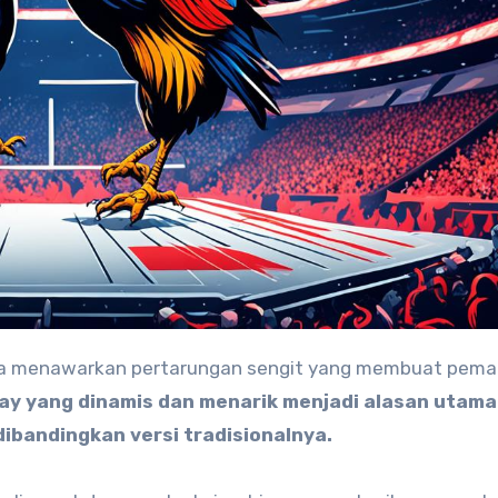
na menawarkan pertarungan sengit yang membuat pema
y yang dinamis dan menarik menjadi alasan utama
ibandingkan versi tradisionalnya.