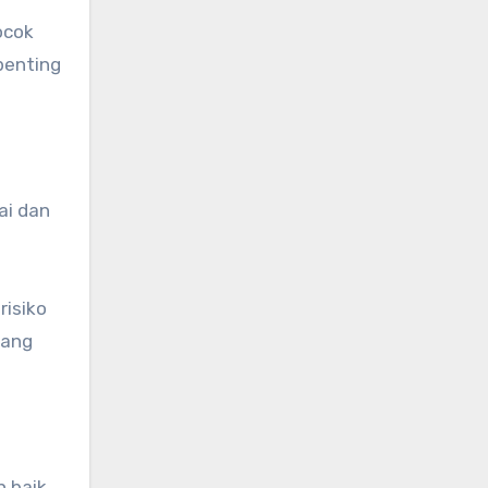
ocok
penting
ai dan
risiko
yang
 baik.