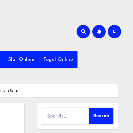
Slot Online
Togel Online
buran Seru
Search
for: