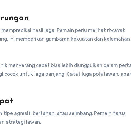
tarungan
emprediksi hasil laga. Pemain perlu melihat riwayat
ung. Ini memberikan gambaran kekuatan dan kelemahan 
nik menyerang cepat bisa lebih diunggulkan dalam pert
gi cocok untuk laga panjang. Catat juga pola lawan, apa
epat
 tipe agresif, bertahan, atau seimbang. Pemain harus
n strategi lawan.