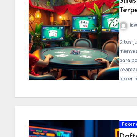
Situ
Terp
idw
Situs j
menyed
para pe
keamana
poker 
Poker 