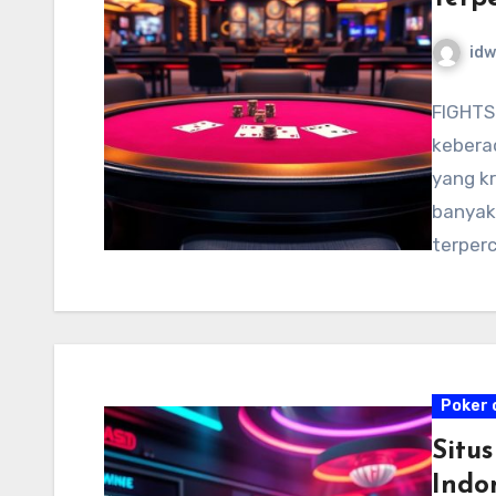
idw
FIGHTST
keberad
yang kr
banyakn
terper
Poker 
Situs
Indo