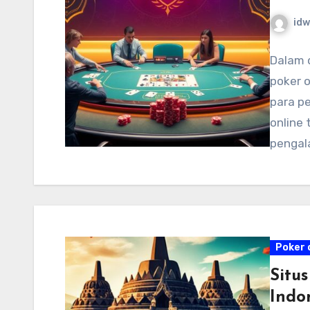
idw
Dalam d
poker o
para pe
online
pengal
Poker 
Situs
Indo