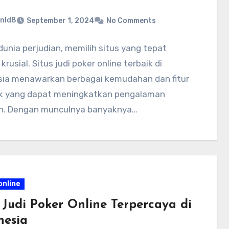
nld8
September 1, 2024
No Comments
unia perjudian, memilih situs yang tepat
krusial. Situs judi poker online terbaik di
sia menawarkan berbagai kemudahan dan fitur
k yang dapat meningkatkan pengalaman
n. Dengan munculnya banyaknya…
online
s Judi Poker Online Terpercaya di
nesia