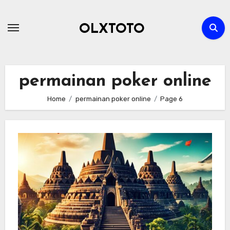
Skip
to
OLXTOTO
content
permainan poker online
Home
permainan poker online
Page 6