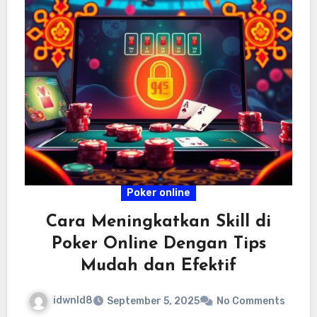
Poker online
Cara Meningkatkan Skill di
Poker Online Dengan Tips
Mudah dan Efektif
idwnld8
September 5, 2025
No Comments