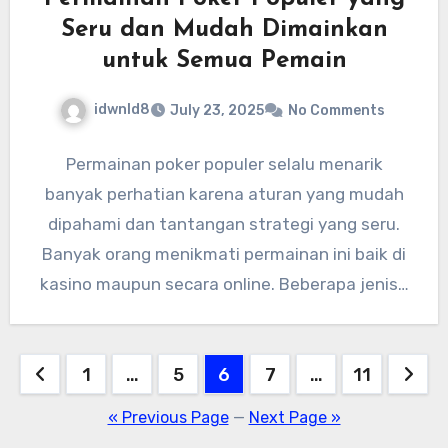
Seru dan Mudah Dimainkan
untuk Semua Pemain
idwnld8
July 23, 2025
No Comments
Permainan poker populer selalu menarik
banyak perhatian karena aturan yang mudah
dipahami dan tantangan strategi yang seru.
Banyak orang menikmati permainan ini baik di
kasino maupun secara online. Beberapa jenis…
Posts
1
…
5
6
7
…
11
pagination
« Previous Page
—
Next Page »