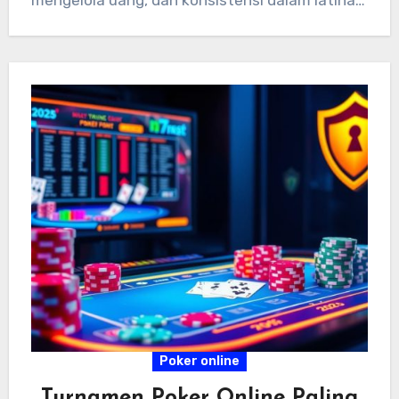
mengelola uang, dan konsistensi dalam latihan.
Dengan pemahaman yang…
Poker online
Turnamen Poker Online Paling