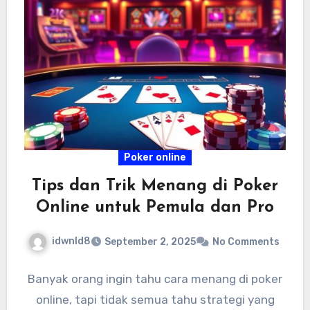
Poker online
Tips dan Trik Menang di Poker
Online untuk Pemula dan Pro
idwnld8
September 2, 2025
No Comments
Banyak orang ingin tahu cara menang di poker
online, tapi tidak semua tahu strategi yang