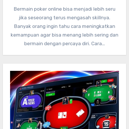
Bermain poker online bisa menjadi lebih seru
jika seseorang terus mengasah skillnya.
Banyak orang ingin tahu cara meningkatkan
kemampuan agar bisa menang lebih sering dan
bermain dengan percaya diri. Cara…