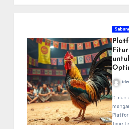
Sabung
Plat
Fitu
untu
Opti
idw
Di duni
mengam
Platfor
time t