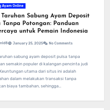
 Ayam Online
s Taruhan Sabung Ayam Deposit
a Tanpa Potongan: Panduan
ercaya untuk Pemain Indonesia
nld8
January 25, 2025
No Comments
taruhan sabung ayam deposit pulsa tanpa
n semakin populer di kalangan pencinta judi
 Keuntungan utama dari situs ini adalah
han dalam melakukan transaksi tanpa
kan biaya tambahan, sehingga…