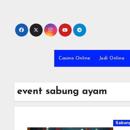
Skip
to
content
Casino Online
Judi Online
event sabung ayam
Sabung