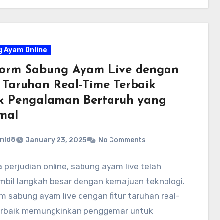
 Ayam Online
form Sabung Ayam Live dengan
r Taruhan Real-Time Terbaik
k Pengalaman Bertaruh yang
mal
nld8
January 23, 2025
No Comments
a perjudian online, sabung ayam live telah
bil langkah besar dengan kemajuan teknologi.
m sabung ayam live dengan fitur taruhan real-
erbaik memungkinkan penggemar untuk