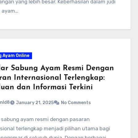
gan yang lebih besar. Keberhasilan dalam judi
g ayam…
 Ayam Online
ar Sabung Ayam Resmi Dengan
ran Internasional Terlengkap:
uan dan Informasi Terkini
nld8
January 21, 2025
No Comments
 sabung ayam resmi dengan pasaran
sional terlengkap menjadi pilihan utama bagi
enggemar di seluruh dunia. Dengan berbagai