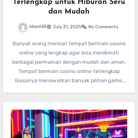
Terlengkap untuk Hiburan Seru
dan Mudah
idwnld8
July 31, 2025
No Comments
Banyak orang mencari tempat bermain casino
online yang lengkap agar bisa menikmati
berbagai permainan dengan mudah dan aman.
Tempat bermain casino online terlengkap
biasanya menawarkan banyak pilihan game,
mulai dari…