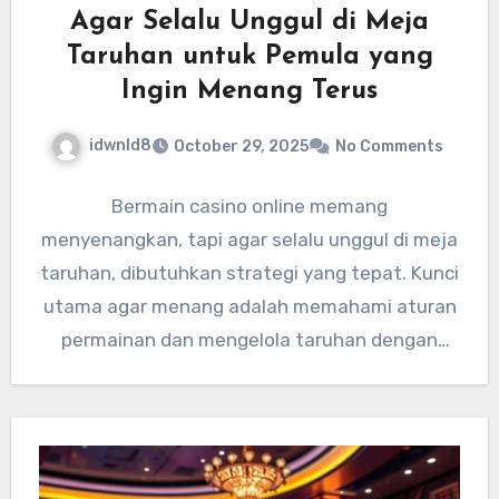
Agar Selalu Unggul di Meja
Taruhan untuk Pemula yang
Ingin Menang Terus
idwnld8
October 29, 2025
No Comments
Bermain casino online memang
menyenangkan, tapi agar selalu unggul di meja
taruhan, dibutuhkan strategi yang tepat. Kunci
utama agar menang adalah memahami aturan
permainan dan mengelola taruhan dengan
bijak. Dengan…