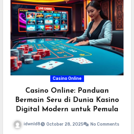
Casino Online
Casino Online: Panduan
Bermain Seru di Dunia Kasino
Digital Modern untuk Pemula
idwnld8
October 28, 2025
No Comments