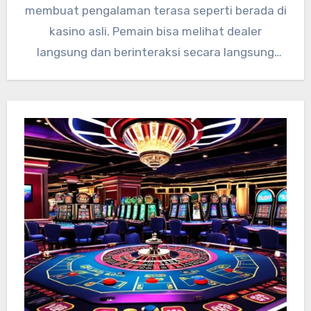
membuat pengalaman terasa seperti berada di
kasino asli. Pemain bisa melihat dealer
langsung dan berinteraksi secara langsung
tanpa harus…