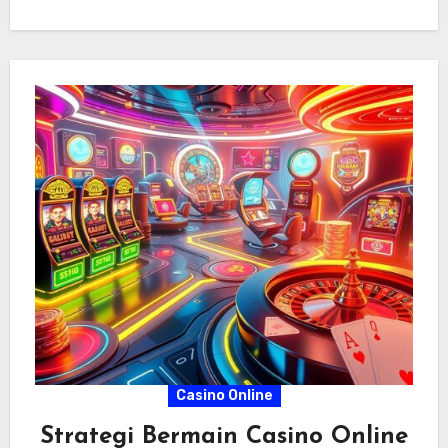
putaran roda…
Casino Online
Strategi Bermain Casino Online