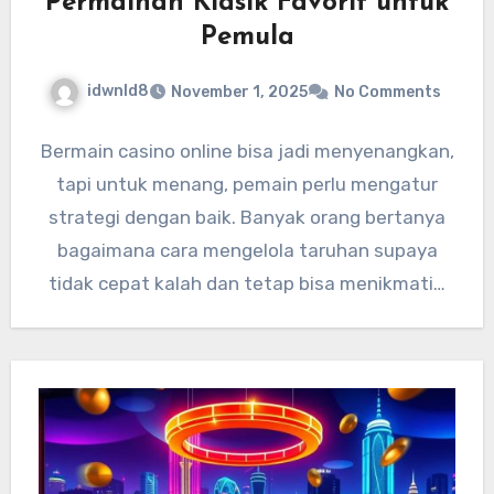
Permainan Klasik Favorit untuk
Pemula
idwnld8
November 1, 2025
No Comments
Bermain casino online bisa jadi menyenangkan,
tapi untuk menang, pemain perlu mengatur
strategi dengan baik. Banyak orang bertanya
bagaimana cara mengelola taruhan supaya
tidak cepat kalah dan tetap bisa menikmati…