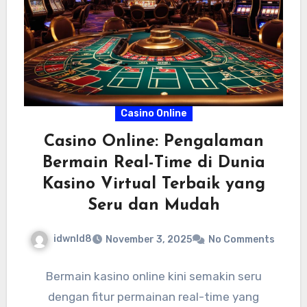
Casino Online
Casino Online: Pengalaman
Bermain Real-Time di Dunia
Kasino Virtual Terbaik yang
Seru dan Mudah
idwnld8
November 3, 2025
No Comments
Bermain kasino online kini semakin seru
dengan fitur permainan real-time yang