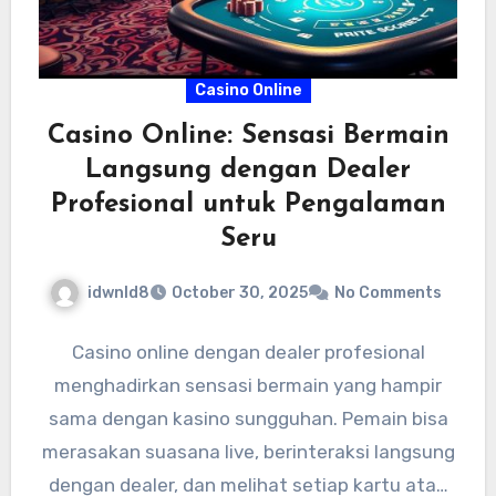
Casino Online
Casino Online: Sensasi Bermain
Langsung dengan Dealer
Profesional untuk Pengalaman
Seru
idwnld8
October 30, 2025
No Comments
Casino online dengan dealer profesional
menghadirkan sensasi bermain yang hampir
sama dengan kasino sungguhan. Pemain bisa
merasakan suasana live, berinteraksi langsung
dengan dealer, dan melihat setiap kartu atau