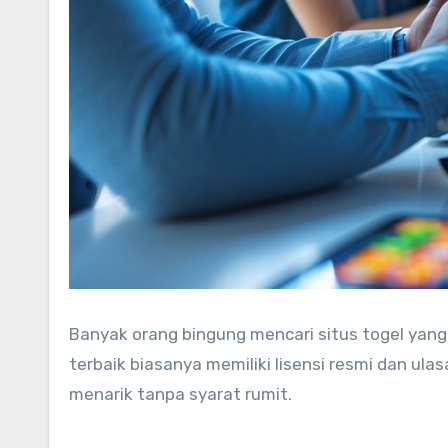
Banyak orang bingung mencari situs togel yang b
terbaik biasanya memiliki lisensi resmi dan ula
menarik tanpa syarat rumit.