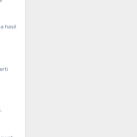
a hasil
erti
.