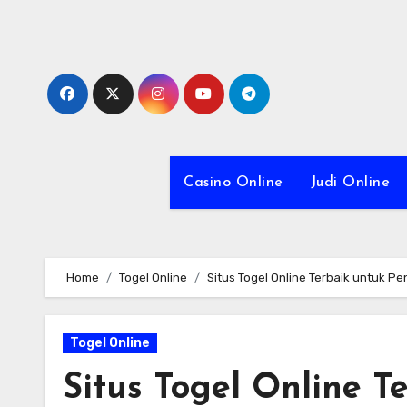
Skip
to
content
Casino Online
Judi Online
Home
Togel Online
Situs Togel Online Terbaik untuk 
Togel Online
Situs Togel Online 