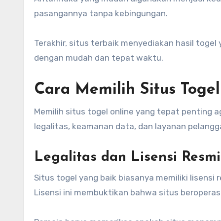
pasangannya tanpa kebingungan.
Terakhir, situs terbaik menyediakan hasil toge
dengan mudah dan tepat waktu.
Cara Memilih Situs Togel
Memilih situs togel online yang tepat penting
legalitas, keamanan data, dan layanan pelangg
Legalitas dan Lisensi Resmi
Situs togel yang baik biasanya memiliki lisensi 
Lisensi ini membuktikan bahwa situs beroperasi