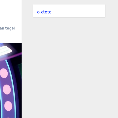
olxtoto
an togel