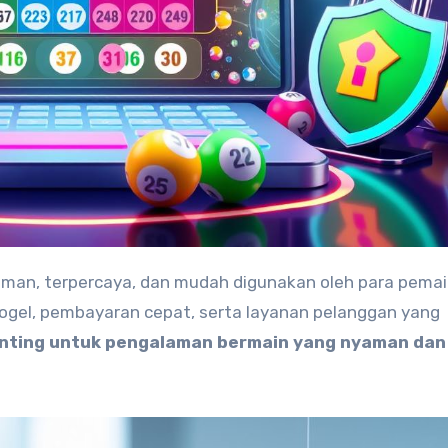
ogel, pembayaran cepat, serta layanan pelanggan yang
penting untuk pengalaman bermain yang nyaman dan