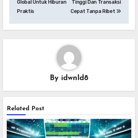
Global Untuk Hiburan
Tinggi Dan Transaksi
Praktis
Cepat Tanpa Ribet
By
idwnld8
Related Post