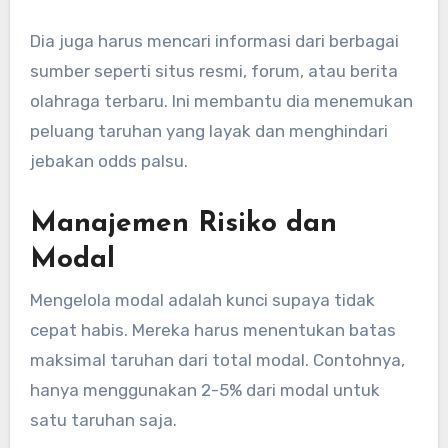
Dia juga harus mencari informasi dari berbagai
sumber seperti situs resmi, forum, atau berita
olahraga terbaru. Ini membantu dia menemukan
peluang taruhan yang layak dan menghindari
jebakan odds palsu.
Manajemen Risiko dan
Modal
Mengelola modal adalah kunci supaya tidak
cepat habis. Mereka harus menentukan batas
maksimal taruhan dari total modal. Contohnya,
hanya menggunakan 2-5% dari modal untuk
satu taruhan saja.