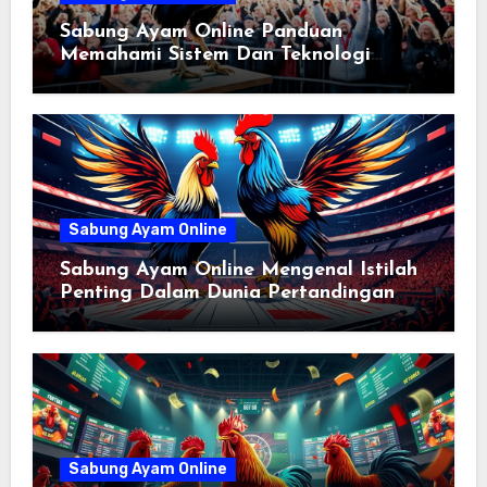
Sabung Ayam Online Panduan
Memahami Sistem Dan Teknologi
Platform Modern untuk Pemula
Sabung Ayam Online
Sabung Ayam Online Mengenal Istilah
Penting Dalam Dunia Pertandingan
Dengan Mudah Dan Seru
Sabung Ayam Online