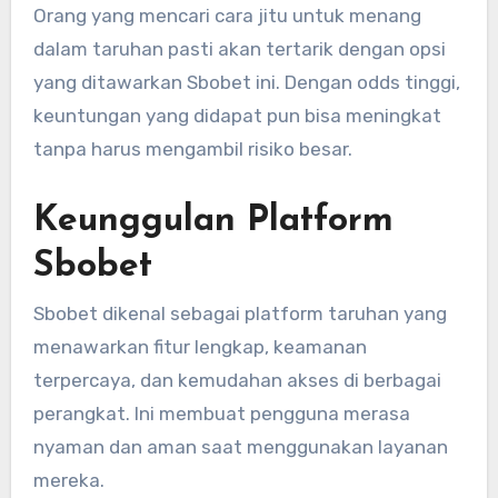
Orang yang mencari cara jitu untuk menang
dalam taruhan pasti akan tertarik dengan opsi
yang ditawarkan Sbobet ini. Dengan odds tinggi,
keuntungan yang didapat pun bisa meningkat
tanpa harus mengambil risiko besar.
Keunggulan Platform
Sbobet
Sbobet dikenal sebagai platform taruhan yang
menawarkan fitur lengkap, keamanan
terpercaya, dan kemudahan akses di berbagai
perangkat. Ini membuat pengguna merasa
nyaman dan aman saat menggunakan layanan
mereka.