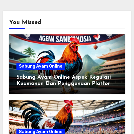
You Missed
Sabung Ayam Online
Sabung Ayam Online Aspek Regulasi
Keamanan Dan Penggunaan Platform
Digital: Panduan Ringan Untuk Pemula
Sabung Ayam Online