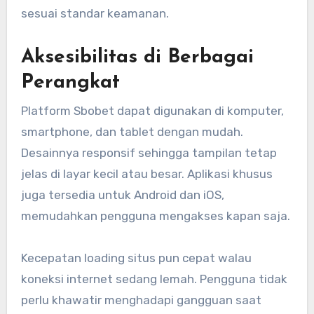
sesuai standar keamanan.
Aksesibilitas di Berbagai
Perangkat
Platform Sbobet dapat digunakan di komputer,
smartphone, dan tablet dengan mudah.
Desainnya responsif sehingga tampilan tetap
jelas di layar kecil atau besar. Aplikasi khusus
juga tersedia untuk Android dan iOS,
memudahkan pengguna mengakses kapan saja.
Kecepatan loading situs pun cepat walau
koneksi internet sedang lemah. Pengguna tidak
perlu khawatir menghadapi gangguan saat