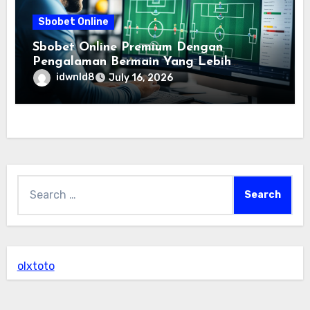
Sbobet Online
Sbobet Online Premium Dengan
Pengalaman Bermain Yang Lebih
Nyaman dan Seru
idwnld8
July 16, 2026
Search
for:
olxtoto