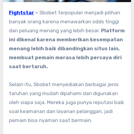
Fightstar
–
Sbobet terpopuler menjadi pilihan
banyak orang karena menawarkan odds tinggi
dan peluang menang yang lebih besar.
Platform
ini dikenal karena memberikan kesempatan
menang lebih baik dibandingkan situs lain,
membuat pemain merasa lebih percaya diri
saat bertaruh.
Selain itu, Sbobet menyediakan berbagai jenis
taruhan yang mudah dipahami dan digunakan
oleh siapa saja. Mereka juga punya reputasi baik
soal keamanan dan layanan pelanggan, jadi
pemain bisa nyaman saat bermain.