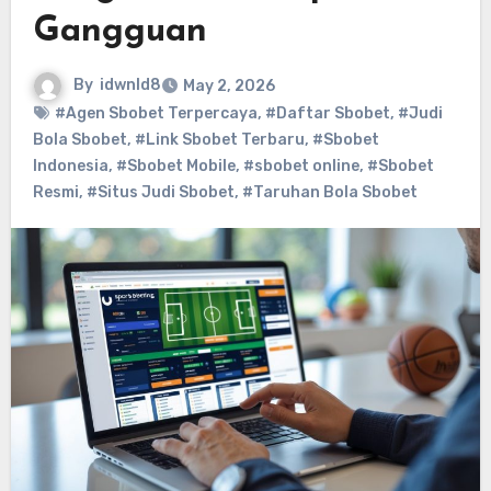
Gangguan
By
idwnld8
May 2, 2026
#Agen Sbobet Terpercaya
,
#Daftar Sbobet
,
#Judi
Bola Sbobet
,
#Link Sbobet Terbaru
,
#Sbobet
Indonesia
,
#Sbobet Mobile
,
#sbobet online
,
#Sbobet
Resmi
,
#Situs Judi Sbobet
,
#Taruhan Bola Sbobet