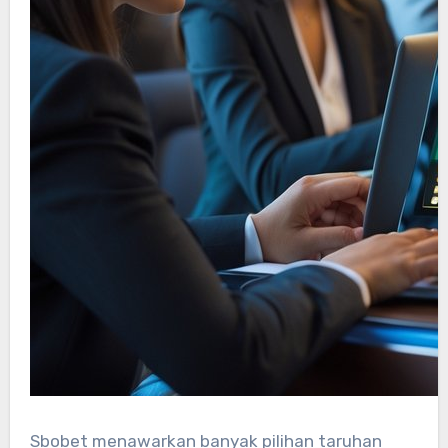
Sbobet menawarkan banyak pilihan taruhan