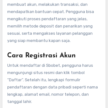
membuat akun, melakukan transaksi, dan
mendapatkan bantuan cepat. Pengguna bisa
mengikuti proses pendaftaran yang jelas,
memilih metode deposit dan penarikan yang
sesuai, serta mengakses layanan pelanggan
yang siap membantu kapan saja.
Cara Registrasi Akun
Untuk mendaftar di Sbobet, pengguna harus
mengunjungi situs resmi dan klik tombol
“Daftar”. Setelah itu, lengkapi formulir
pendaftaran dengan data pribadi seperti nama
lengkap, alamat email, nomor telepon, dan
tanggal lahir.