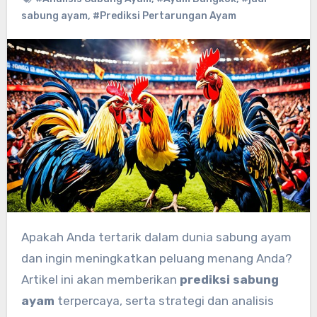
sabung ayam
,
#Prediksi Pertarungan Ayam
Apakah Anda tertarik dalam dunia sabung ayam
dan ingin meningkatkan peluang menang Anda?
Artikel ini akan memberikan
prediksi sabung
ayam
terpercaya, serta strategi dan analisis