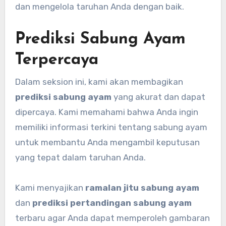
dan mengelola taruhan Anda dengan baik.
Prediksi Sabung Ayam
Terpercaya
Dalam seksion ini, kami akan membagikan
prediksi sabung ayam
yang akurat dan dapat
dipercaya. Kami memahami bahwa Anda ingin
memiliki informasi terkini tentang sabung ayam
untuk membantu Anda mengambil keputusan
yang tepat dalam taruhan Anda.
Kami menyajikan
ramalan jitu sabung ayam
dan
prediksi pertandingan sabung ayam
terbaru agar Anda dapat memperoleh gambaran