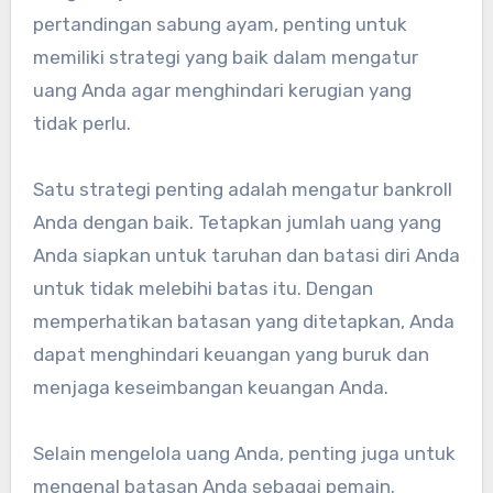
pertandingan sabung ayam, penting untuk
memiliki strategi yang baik dalam mengatur
uang Anda agar menghindari kerugian yang
tidak perlu.
Satu strategi penting adalah mengatur bankroll
Anda dengan baik. Tetapkan jumlah uang yang
Anda siapkan untuk taruhan dan batasi diri Anda
untuk tidak melebihi batas itu. Dengan
memperhatikan batasan yang ditetapkan, Anda
dapat menghindari keuangan yang buruk dan
menjaga keseimbangan keuangan Anda.
Selain mengelola uang Anda, penting juga untuk
mengenal batasan Anda sebagai pemain.