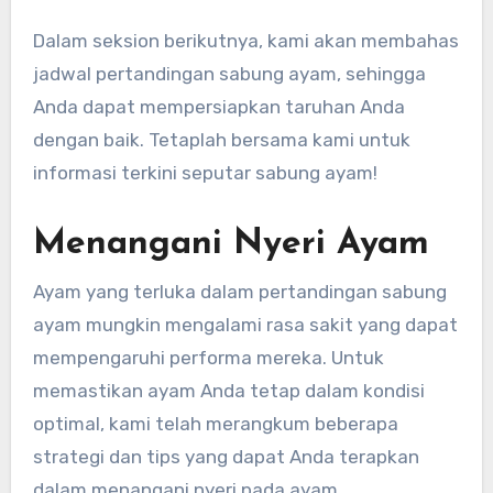
Dalam seksion berikutnya, kami akan membahas
jadwal pertandingan sabung ayam, sehingga
Anda dapat mempersiapkan taruhan Anda
dengan baik. Tetaplah bersama kami untuk
informasi terkini seputar sabung ayam!
Menangani Nyeri Ayam
Ayam yang terluka dalam pertandingan sabung
ayam mungkin mengalami rasa sakit yang dapat
mempengaruhi performa mereka. Untuk
memastikan ayam Anda tetap dalam kondisi
optimal, kami telah merangkum beberapa
strategi dan tips yang dapat Anda terapkan
dalam menangani nyeri pada ayam.