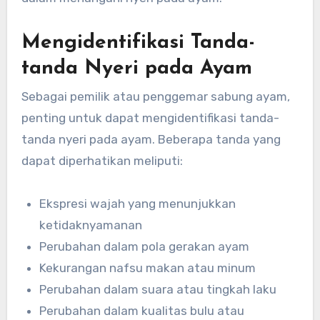
Mengidentifikasi Tanda-
tanda Nyeri pada Ayam
Sebagai pemilik atau penggemar sabung ayam,
penting untuk dapat mengidentifikasi tanda-
tanda nyeri pada ayam. Beberapa tanda yang
dapat diperhatikan meliputi:
Ekspresi wajah yang menunjukkan
ketidaknyamanan
Perubahan dalam pola gerakan ayam
Kekurangan nafsu makan atau minum
Perubahan dalam suara atau tingkah laku
Perubahan dalam kualitas bulu atau