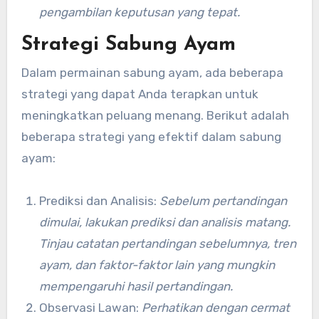
pengambilan keputusan yang tepat.
Strategi Sabung Ayam
Dalam permainan sabung ayam, ada beberapa
strategi yang dapat Anda terapkan untuk
meningkatkan peluang menang. Berikut adalah
beberapa strategi yang efektif dalam sabung
ayam:
Prediksi dan Analisis:
Sebelum pertandingan
dimulai, lakukan prediksi dan analisis matang.
Tinjau catatan pertandingan sebelumnya, tren
ayam, dan faktor-faktor lain yang mungkin
mempengaruhi hasil pertandingan.
Observasi Lawan:
Perhatikan dengan cermat