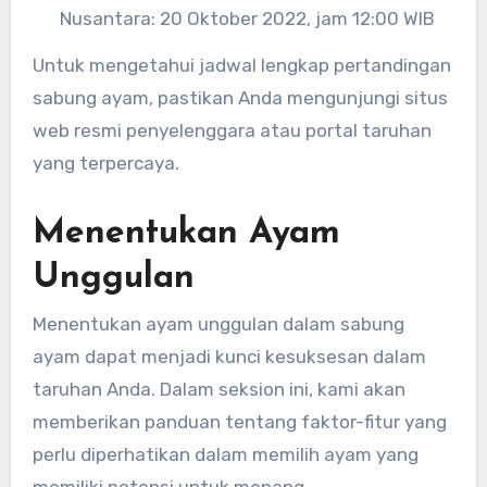
Nusantara: 20 Oktober 2022, jam 12:00 WIB
Untuk mengetahui jadwal lengkap pertandingan
sabung ayam, pastikan Anda mengunjungi situs
web resmi penyelenggara atau portal taruhan
yang terpercaya.
Menentukan Ayam
Unggulan
Menentukan ayam unggulan dalam sabung
ayam dapat menjadi kunci kesuksesan dalam
taruhan Anda. Dalam seksion ini, kami akan
memberikan panduan tentang faktor-fitur yang
perlu diperhatikan dalam memilih ayam yang