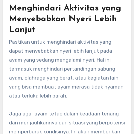
Menghindari Aktivitas yang
Menyebabkan Nyeri Lebih
Lanjut
Pastikan untuk menghindari aktivitas yang
dapat menyebabkan nyeri lebih lanjut pada
ayam yang sedang mengalami nyeri. Hal ini
termasuk menghindari pertandingan sabung
ayam, olahraga yang berat, atau kegiatan lain
yang bisa membuat ayam merasa tidak nyaman
atau terluka lebih parah.
Jaga agar ayam tetap dalam keadaan tenang
dan menjauhkannya dari situasi yang berpotensi
memperburuk kondisinya. Ini akan memberikan