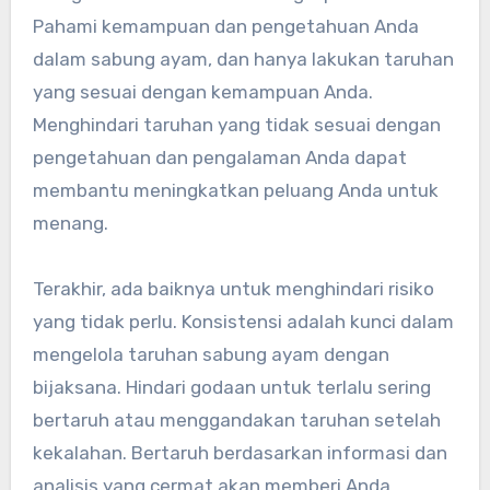
Pahami kemampuan dan pengetahuan Anda
dalam sabung ayam, dan hanya lakukan taruhan
yang sesuai dengan kemampuan Anda.
Menghindari taruhan yang tidak sesuai dengan
pengetahuan dan pengalaman Anda dapat
membantu meningkatkan peluang Anda untuk
menang.
Terakhir, ada baiknya untuk menghindari risiko
yang tidak perlu. Konsistensi adalah kunci dalam
mengelola taruhan sabung ayam dengan
bijaksana. Hindari godaan untuk terlalu sering
bertaruh atau menggandakan taruhan setelah
kekalahan. Bertaruh berdasarkan informasi dan
analisis yang cermat akan memberi Anda