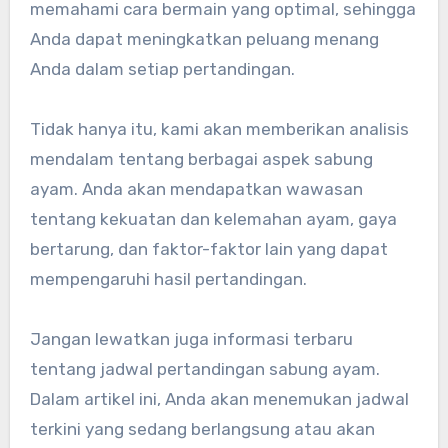
memahami cara bermain yang optimal, sehingga
Anda dapat meningkatkan peluang menang
Anda dalam setiap pertandingan.
Tidak hanya itu, kami akan memberikan analisis
mendalam tentang berbagai aspek sabung
ayam. Anda akan mendapatkan wawasan
tentang kekuatan dan kelemahan ayam, gaya
bertarung, dan faktor-faktor lain yang dapat
mempengaruhi hasil pertandingan.
Jangan lewatkan juga informasi terbaru
tentang jadwal pertandingan sabung ayam.
Dalam artikel ini, Anda akan menemukan jadwal
terkini yang sedang berlangsung atau akan