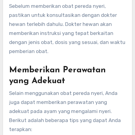
Sebelum memberikan obat pereda nyeri,
pastikan untuk konsultasikan dengan dokter
hewan terlebih dahulu. Dokter hewan akan
memberikan instruksi yang tepat berkaitan
dengan jenis obat, dosis yang sesuai, dan waktu
pemberian obat.
Memberikan Perawatan
yang Adekuat
Selain menggunakan obat pereda nyeri, Anda
juga dapat memberikan perawatan yang
adekuat pada ayam yang mengalami nyeri.
Berikut adalah beberapa tips yang dapat Anda
terapkan: