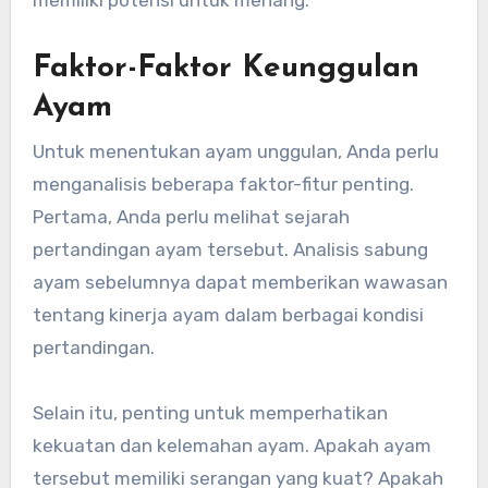
memiliki potensi untuk menang.
Faktor-Faktor Keunggulan
Ayam
Untuk menentukan ayam unggulan, Anda perlu
menganalisis beberapa faktor-fitur penting.
Pertama, Anda perlu melihat sejarah
pertandingan ayam tersebut. Analisis sabung
ayam sebelumnya dapat memberikan wawasan
tentang kinerja ayam dalam berbagai kondisi
pertandingan.
Selain itu, penting untuk memperhatikan
kekuatan dan kelemahan ayam. Apakah ayam
tersebut memiliki serangan yang kuat? Apakah