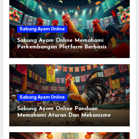
Sabung Ayam Online
Sabung Ayam Online Memahami
Perkembangan Platform Berbasis
Internet dengan Mudah dan Seru
Sabung Ayam Online
Sabung Ayam Online Panduan
Memahami Aturan Dan Mekanisme
Pertandingan Dengan Mudah dan Seru