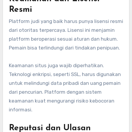
Resmi
Platform judi yang baik harus punya lisensi resmi
dari otoritas terpercaya. Lisensi ini menjamin
platform beroperasi sesuai aturan dan hukum.
Pemain bisa terlindungi dari tindakan penipuan.
Keamanan situs juga wajib diperhatikan.
Teknologi enkripsi, seperti SSL, harus digunakan
untuk melindungi data pribadi dan uang pemain
dari pencurian. Platform dengan sistem
keamanan kuat mengurangi risiko kebocoran
informasi.
Reputasi dan Ulasan