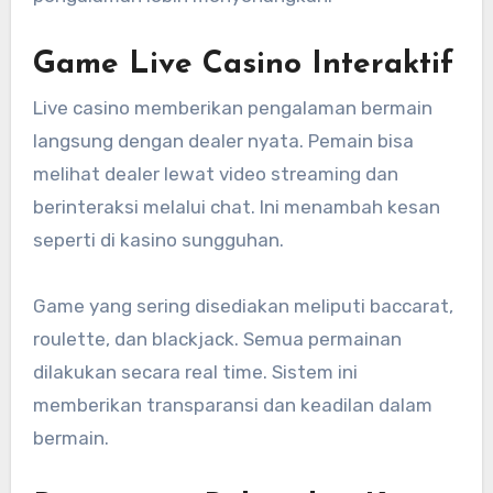
Game Live Casino Interaktif
Live casino memberikan pengalaman bermain
langsung dengan dealer nyata. Pemain bisa
melihat dealer lewat video streaming dan
berinteraksi melalui chat. Ini menambah kesan
seperti di kasino sungguhan.
Game yang sering disediakan meliputi baccarat,
roulette, dan blackjack. Semua permainan
dilakukan secara real time. Sistem ini
memberikan transparansi dan keadilan dalam
bermain.