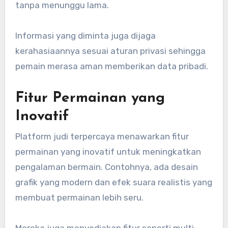
tanpa menunggu lama.
Informasi yang diminta juga dijaga
kerahasiaannya sesuai aturan privasi sehingga
pemain merasa aman memberikan data pribadi.
Fitur Permainan yang
Inovatif
Platform judi terpercaya menawarkan fitur
permainan yang inovatif untuk meningkatkan
pengalaman bermain. Contohnya, ada desain
grafik yang modern dan efek suara realistis yang
membuat permainan lebih seru.