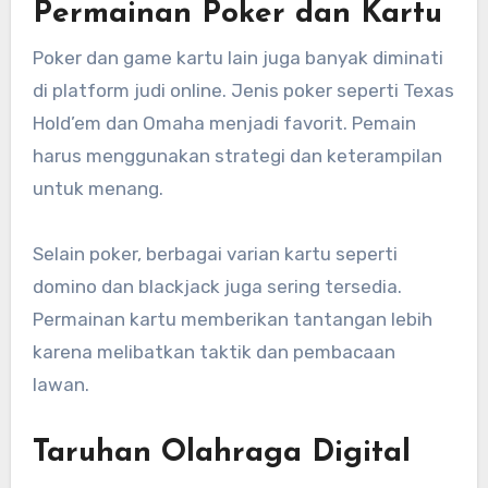
Permainan Poker dan Kartu
Poker dan game kartu lain juga banyak diminati
di platform judi online. Jenis poker seperti Texas
Hold’em dan Omaha menjadi favorit. Pemain
harus menggunakan strategi dan keterampilan
untuk menang.
Selain poker, berbagai varian kartu seperti
domino dan blackjack juga sering tersedia.
Permainan kartu memberikan tantangan lebih
karena melibatkan taktik dan pembacaan
lawan.
Taruhan Olahraga Digital