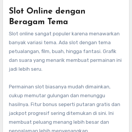
Slot Online dengan
Beragam Tema
Slot online sangat populer karena menawarkan
banyak variasi tema. Ada slot dengan tema
petualangan, film, buah, hingga fantasi. Grafik
dan suara yang menarik membuat permainan ini
jadi lebih seru.
Permainan slot biasanya mudah dimainkan,
cukup memutar gulungan dan menunggu
hasilnya. Fitur bonus seperti putaran gratis dan
jackpot progresif sering ditemukan di sini. Ini
membuat peluang menang lebih besar dan
pengalaman lebih menyenangkan.