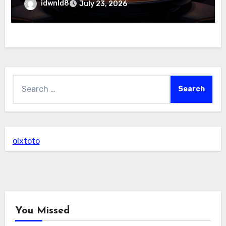
untuk Pengalaman Bermain Terbaik
idwnld8
July 23, 2026
Search
for:
olxtoto
You Missed