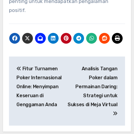
penting untuk mendapatkan pengalaman
positif.
Post
Fitur Turnamen
Analisis Tangan
navigation
Poker Internasional
Poker dalam
Online: Menyimpan
Permainan Daring:
Keseruan di
Strategi untuk
Genggaman Anda
Sukses di Meja Virtual