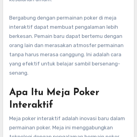
Bergabung dengan permainan poker di meja
interaktif dapat membuat pengalaman lebih
berkesan. Pemain baru dapat bertemu dengan
orang lain dan merasakan atmosfer permainan
tanpa harus merasa canggung. Ini adalah cara
yang efektif untuk belajar sambil bersenang-
senang.
Apa Itu Meja Poker
Interaktif
Meja poker interaktif adalah inovasi baru dalam
permainan poker. Meja ini menggabungkan
teknologi dengan pengalaman bermain poker