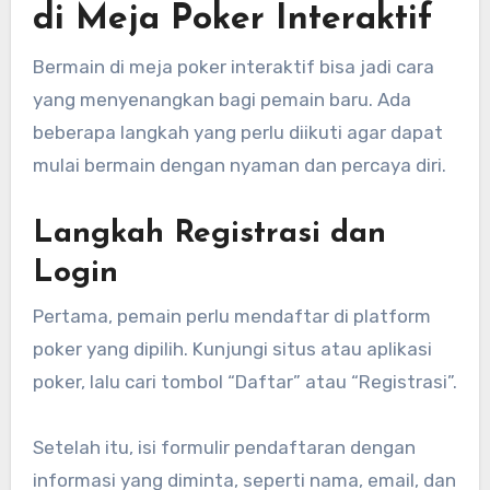
di Meja Poker Interaktif
Bermain di meja poker interaktif bisa jadi cara
yang menyenangkan bagi pemain baru. Ada
beberapa langkah yang perlu diikuti agar dapat
mulai bermain dengan nyaman dan percaya diri.
Langkah Registrasi dan
Login
Pertama, pemain perlu mendaftar di platform
poker yang dipilih. Kunjungi situs atau aplikasi
poker, lalu cari tombol “Daftar” atau “Registrasi”.
Setelah itu, isi formulir pendaftaran dengan
informasi yang diminta, seperti nama, email, dan