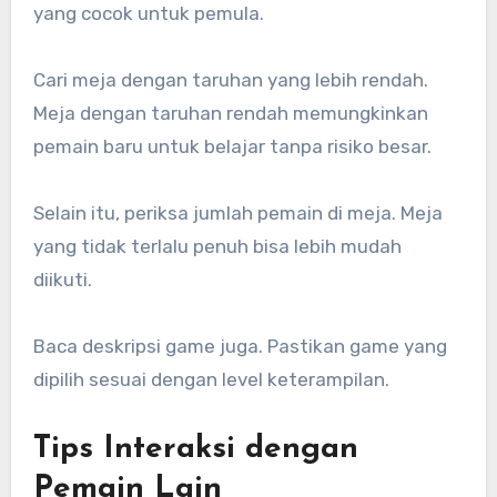
yang cocok untuk pemula.
Cari meja dengan taruhan yang lebih rendah.
Meja dengan taruhan rendah memungkinkan
pemain baru untuk belajar tanpa risiko besar.
Selain itu, periksa jumlah pemain di meja. Meja
yang tidak terlalu penuh bisa lebih mudah
diikuti.
Baca deskripsi game juga. Pastikan game yang
dipilih sesuai dengan level keterampilan.
Tips Interaksi dengan
Pemain Lain