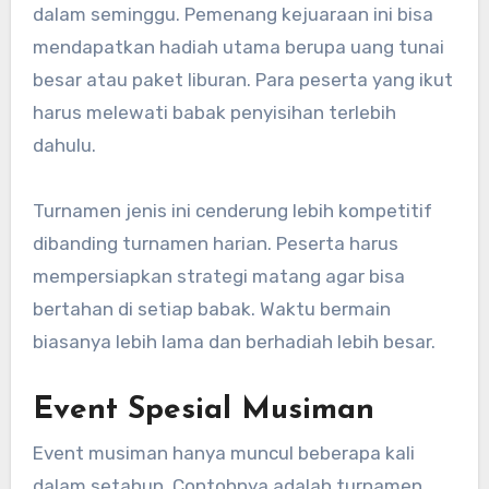
dalam seminggu. Pemenang kejuaraan ini bisa
mendapatkan hadiah utama berupa uang tunai
besar atau paket liburan. Para peserta yang ikut
harus melewati babak penyisihan terlebih
dahulu.
Turnamen jenis ini cenderung lebih kompetitif
dibanding turnamen harian. Peserta harus
mempersiapkan strategi matang agar bisa
bertahan di setiap babak. Waktu bermain
biasanya lebih lama dan berhadiah lebih besar.
Event Spesial Musiman
Event musiman hanya muncul beberapa kali
dalam setahun. Contohnya adalah turnamen