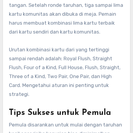
tangan. Setelah ronde taruhan, tiga sampai lima
kartu komunitas akan dibuka di meja. Pemain
harus membuat kombinasi lima kartu terbaik
dari kartu sendiri dan kartu komunitas.
Urutan kombinasi kartu dari yang tertinggi
sampai rendah adalah: Royal Flush, Straight
Flush, Four of a Kind, Full House, Flush, Straight,
Three of a Kind, Two Pair, One Pair, dan High
Card. Mengetahui aturan ini penting untuk
strategi.
Tips Sukses untuk Pemula
Pemula disarankan untuk mulai dengan taruhan