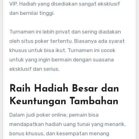
VIP. Hadiah yang disediakan sangat eksklusif
dan bernilai tinggi.
Turnamen ini lebih privat dan sering diadakan
oleh situs poker tertentu. Biasanya ada syarat
khusus untuk bisa ikut. Turnamen ini cocok
untuk yang ingin bermain dengan suasana
eksklusif dan serius.
Raih Hadiah Besar dan
Keuntungan Tambahan
Dalam judi poker online, pemain bisa
mendapatkan hadiah uang tunai yang menarik,
bonus khusus, dan kesempatan menang