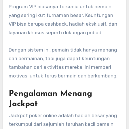
Program VIP biasanya tersedia untuk pemain
yang sering ikut turnamen besar. Keuntungan
VIP bisa berupa cashback, hadiah eksklusif, dan
layanan khusus seperti dukungan pribadi.
Dengan sistem ini, pemain tidak hanya menang
dari permainan, tapi juga dapat keuntungan
tambahan dari aktivitas mereka. Ini memberi
motivasi untuk terus bermain dan berkembang.
Pengalaman Menang
Jackpot
Jackpot poker online adalah hadiah besar yang
terkumpul dari sejumlah taruhan kecil pemain.