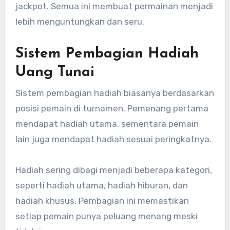
jackpot. Semua ini membuat permainan menjadi
lebih menguntungkan dan seru.
Sistem Pembagian Hadiah
Uang Tunai
Sistem pembagian hadiah biasanya berdasarkan
posisi pemain di turnamen. Pemenang pertama
mendapat hadiah utama, sementara pemain
lain juga mendapat hadiah sesuai peringkatnya.
Hadiah sering dibagi menjadi beberapa kategori,
seperti hadiah utama, hadiah hiburan, dan
hadiah khusus. Pembagian ini memastikan
setiap pemain punya peluang menang meski