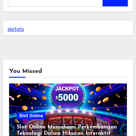
for:
olxtoto
You Missed
Slot Online
Slot Online Memahami Perkembangan
Teknologi Dalam Hiburan Interaktif