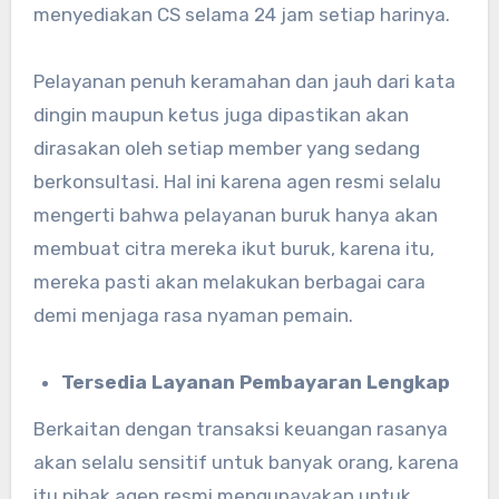
menyediakan CS selama 24 jam setiap harinya.
Pelayanan penuh keramahan dan jauh dari kata
dingin maupun ketus juga dipastikan akan
dirasakan oleh setiap member yang sedang
berkonsultasi. Hal ini karena agen resmi selalu
mengerti bahwa pelayanan buruk hanya akan
membuat citra mereka ikut buruk, karena itu,
mereka pasti akan melakukan berbagai cara
demi menjaga rasa nyaman pemain.
Tersedia Layanan Pembayaran Lengkap
Berkaitan dengan transaksi keuangan rasanya
akan selalu sensitif untuk banyak orang, karena
itu pihak agen resmi mengupayakan untuk