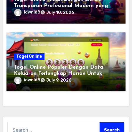
Transparan Profesional Modern yang
Mudah dan Terpercaya
idwnld8
July 10, 2026
Togel Online
Togel Online Populer Dengan Data
Keluaran Terlengkap Harian Untuk
Menang Mudah
idwnld8
July 9, 2026
Search