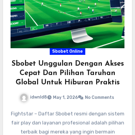
Sbobet Online
Sbobet Unggulan Dengan Akses
Cepat Dan Pilihan Taruhan
Global Untuk Hiburan Praktis
idwnld8
May 1, 2026
No Comments
Fightstar – Daftar Sbobet resmi dengan sistem
fair play dan layanan profesional adalah pilihan
terbaik bagi mereka yang ingin bermain