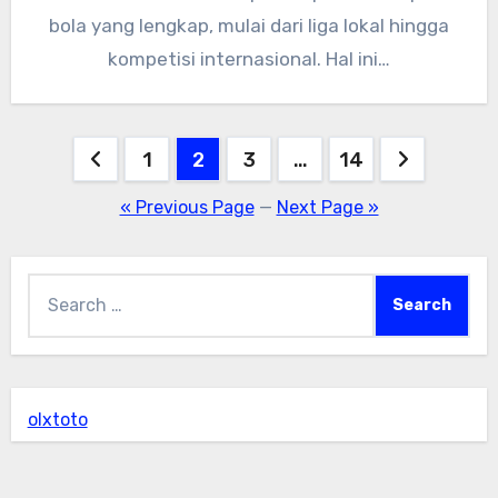
bola yang lengkap, mulai dari liga lokal hingga
kompetisi internasional. Hal ini…
Posts
1
2
3
…
14
pagination
« Previous Page
—
Next Page »
Search
for:
olxtoto