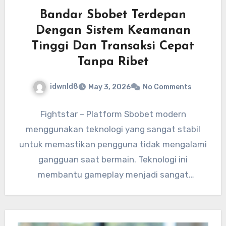
Bandar Sbobet Terdepan
Dengan Sistem Keamanan
Tinggi Dan Transaksi Cepat
Tanpa Ribet
idwnld8
May 3, 2026
No Comments
Fightstar – Platform Sbobet modern
menggunakan teknologi yang sangat stabil
untuk memastikan pengguna tidak mengalami
gangguan saat bermain. Teknologi ini
membantu gameplay menjadi sangat
responsif, sehingga setiap aksi bisa
dijalankan…