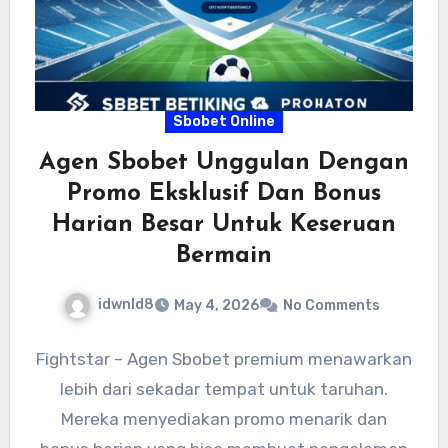
Sbobet Online
Agen Sbobet Unggulan Dengan
Promo Eksklusif Dan Bonus
Harian Besar Untuk Keseruan
Bermain
idwnld8
May 4, 2026
No Comments
Fightstar – Agen Sbobet premium menawarkan
lebih dari sekadar tempat untuk taruhan.
Mereka menyediakan promo menarik dan