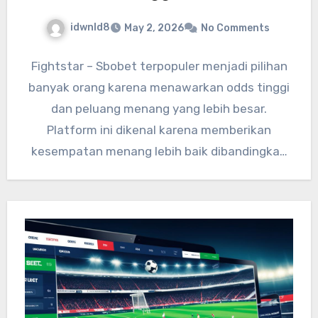
idwnld8
May 2, 2026
No Comments
Fightstar – Sbobet terpopuler menjadi pilihan
banyak orang karena menawarkan odds tinggi
dan peluang menang yang lebih besar.
Platform ini dikenal karena memberikan
kesempatan menang lebih baik dibandingkan
situs lain,…