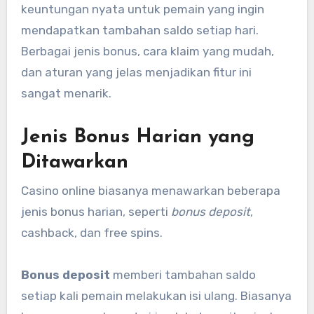
keuntungan nyata untuk pemain yang ingin
mendapatkan tambahan saldo setiap hari.
Berbagai jenis bonus, cara klaim yang mudah,
dan aturan yang jelas menjadikan fitur ini
sangat menarik.
Jenis Bonus Harian yang
Ditawarkan
Casino online biasanya menawarkan beberapa
jenis bonus harian, seperti
bonus deposit
,
cashback, dan free spins.
Bonus deposit
memberi tambahan saldo
setiap kali pemain melakukan isi ulang. Biasanya