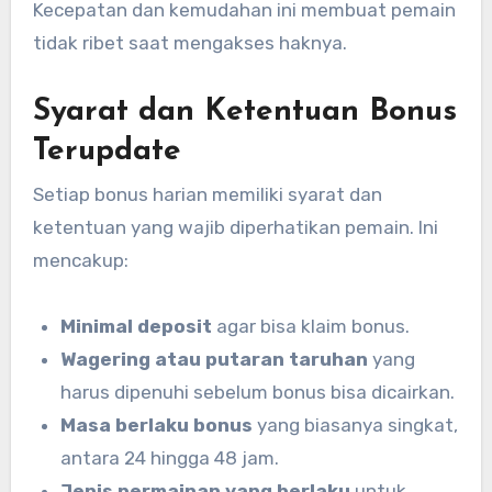
Kecepatan dan kemudahan ini membuat pemain
tidak ribet saat mengakses haknya.
Syarat dan Ketentuan Bonus
Terupdate
Setiap bonus harian memiliki syarat dan
ketentuan yang wajib diperhatikan pemain. Ini
mencakup:
Minimal deposit
agar bisa klaim bonus.
Wagering atau putaran taruhan
yang
harus dipenuhi sebelum bonus bisa dicairkan.
Masa berlaku bonus
yang biasanya singkat,
antara 24 hingga 48 jam.
Jenis permainan yang berlaku
untuk