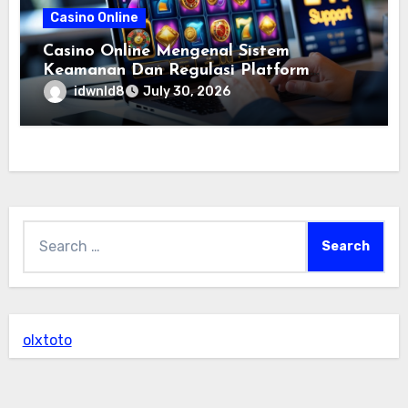
Casino Online
Casino Online Mengenal Sistem
Keamanan Dan Regulasi Platform
Digital Untuk Pengalaman Bermain
idwnld8
July 30, 2026
Aman
Search
for:
olxtoto