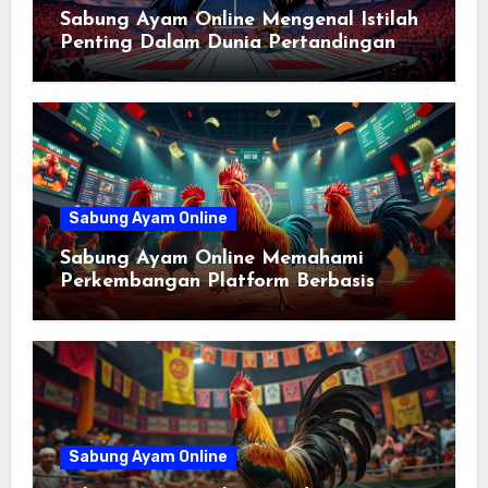
Sabung Ayam Online Mengenal Istilah
Penting Dalam Dunia Pertandingan
Dengan Mudah Dan Seru
Sabung Ayam Online
Sabung Ayam Online Memahami
Perkembangan Platform Berbasis
Internet dengan Mudah dan Seru
Sabung Ayam Online