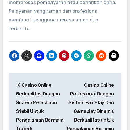
memproses pembayaran atau penarikan dana.
Pelayanan yang ramah dan profesional
membuat pengguna merasa aman dan
terbantu.
Post
Casino Online
Casino Online
navigation
Berkualitas Dengan
Profesional Dengan
Sistem Permainan
Sistem Fair Play Dan
Stabil Untuk
Gameplay Dinamis
Pengalaman Bermain
Berkualitas untuk
Terbaik
Pengalaman Bermain