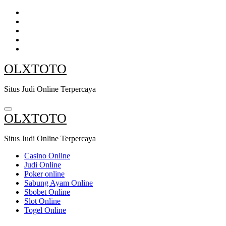
Skip
to
content
OLXTOTO
Situs Judi Online Terpercaya
OLXTOTO
Situs Judi Online Terpercaya
Casino Online
Judi Online
Poker online
Sabung Ayam Online
Sbobet Online
Slot Online
Togel Online